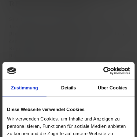
REGENWALDHAUS
Seit heute ist der unser Tierpark um eine
Tierart reicher. 15 malaiische
Riesengespenstschrecken bewohnen nun eines
der großen Terrarien in unserem
Regenwaldhaus. Malaiische
Riesengespenstschrecke (Heteropteryx
dilatata) wird auch gerne als
Dschungelnymphe bezeichnet.
Zustimmung
Details
Über Cookies
ERKUNDE
UNSERE ANDEREN
Diese Webseite verwendet Cookies
NEUIGKEITEN
Wir verwenden Cookies, um Inhalte und Anzeigen zu
personalisieren, Funktionen für soziale Medien anbieten
zu können und die Zugriffe auf unsere Website zu