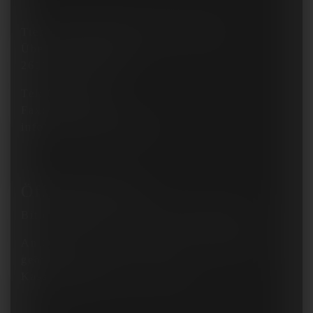
Tier- und Freizeitpark Thüle GmbH
Über dem Worberg 1
26169 Friesoythe
Tel:
04495 255
Fax: 04495 421
info@tier-freizeitpark.de
Öffnungszeiten
Bitte beachten Sie unsere
Öffnungstage
!
An
Öffnungstagen
von 09:00 - 18:00 Uhr
geöffnet.
Kassenöffnung bis 17:00 Uhr.