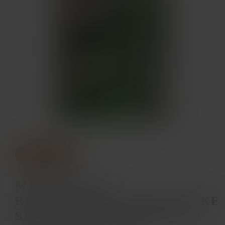
22. APRIL
MALAIISCHE
RIESENGESPENSTSCHRECKE
SIND NEUE BEWOHNER IM