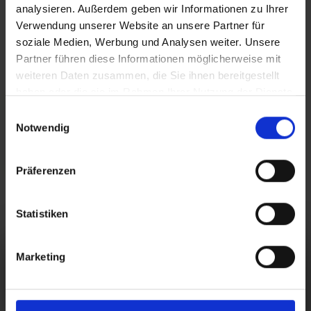
analysieren. Außerdem geben wir Informationen zu Ihrer
Alle Neuigkeiten ansehen
Verwendung unserer Website an unsere Partner für
soziale Medien, Werbung und Analysen weiter. Unsere
Partner führen diese Informationen möglicherweise mit
weiteren Daten zusammen, die Sie ihnen bereitgestellt
haben oder die sie im Rahmen Ihrer Nutzung der Dienste
Am 15.04.2022
gesammelt haben.
Einwilligungsauswahl
wurde der neue
Notwendig
Dino am Haken
Coasterkart 'Lost
World' eröffnet.
Präferenzen
Statistiken
Marketing