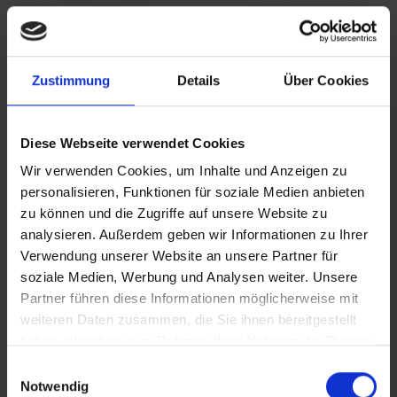
EIERTANZ
Die 'Eier tanzen' bei diesem
eigens aus Italien importierten
Zustimmung
Details
Über Cookies
Fahrgeschäft, dass als erstes
Karussell seiner Art in
Deutschland installiert und bei
Diese Webseite verwendet Cookies
uns in Betrieb genommen
wurde.
Wir verwenden Cookies, um Inhalte und Anzeigen zu
personalisieren, Funktionen für soziale Medien anbieten
zu können und die Zugriffe auf unsere Website zu
analysieren. Außerdem geben wir Informationen zu Ihrer
Verwendung unserer Website an unsere Partner für
soziale Medien, Werbung und Analysen weiter. Unsere
Partner führen diese Informationen möglicherweise mit
weiteren Daten zusammen, die Sie ihnen bereitgestellt
haben oder die sie im Rahmen Ihrer Nutzung der Dienste
gesammelt haben.
Einwilligungsauswahl
Notwendig