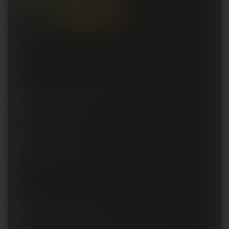
Tier- und Freizeitpark Thüle GmbH
Über dem Worberg 1
26169 Friesoythe
Tel:
04495 255
Fax: 04495 421
info@tier-freizeitpark.de
Öffnungszeiten
Bitte beachten Sie unsere
Öffnungstage
!