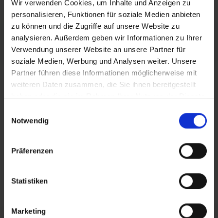
Wir verwenden Cookies, um Inhalte und Anzeigen zu
personalisieren, Funktionen für soziale Medien anbieten
zu können und die Zugriffe auf unsere Website zu
ERKUNDE
UNSERE ANDEREN
analysieren. Außerdem geben wir Informationen zu Ihrer
Verwendung unserer Website an unsere Partner für
FREIZEITATTRAKTIONEN
soziale Medien, Werbung und Analysen weiter. Unsere
Partner führen diese Informationen möglicherweise mit
weiteren Daten zusammen, die Sie ihnen bereitgestellt
haben oder die sie im Rahmen Ihrer Nutzung der Dienste
Alle Freizeitattraktionen ansehen
gesammelt haben.
Einwilligungsauswahl
Notwendig
Präferenzen
Bees-Jet
Blütenkarussell
Bienenkarussell
Statistiken
Marketing