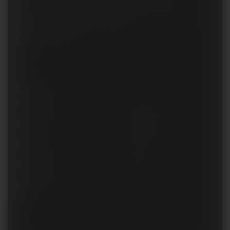
An
Öffnungstagen
von 09:00 - 18:00 Uhr
geöffnet.
Kassenöffnung bis 17:00 Uhr.
Links
Eintritt & Preise
Impressum
Tierpark
Datenschutz
Freizeitpark
Cookies
Njordland
Kontakt
Parkordnung
Blog