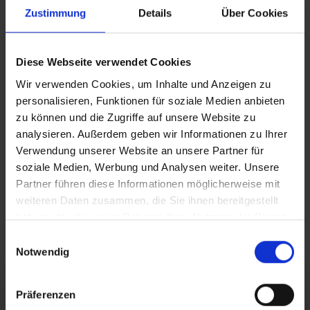
Zustimmung
Details
Über Cookies
Der Nachwuchs der Präriehunde ist bei der
Geburt nackt und blind. Das erste Fell bildet
sich nach drei Wochen. Sehen können die
Diese Webseite verwendet Cookies
Jungtiere ab sechs Wochen. Sie werden etwa
Wir verwenden Cookies, um Inhalte und Anzeigen zu
50 Tage lang gesäugt. Dann können sie den
personalisieren, Funktionen für soziale Medien anbieten
schützenden Bau verlassen.
zu können und die Zugriffe auf unsere Website zu
analysieren. Außerdem geben wir Informationen zu Ihrer
Verwendung unserer Website an unsere Partner für
soziale Medien, Werbung und Analysen weiter. Unsere
Partner führen diese Informationen möglicherweise mit
weiteren Daten zusammen, die Sie ihnen bereitgestellt
haben oder die sie im Rahmen Ihrer Nutzung der Dienste
gesammelt haben.
IMPRESSIONEN
Einwilligungsauswahl
Notwendig
Präferenzen