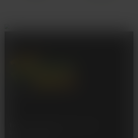
Tier- und Freizeitpark Thüle GmbH
Über dem Worberg 1