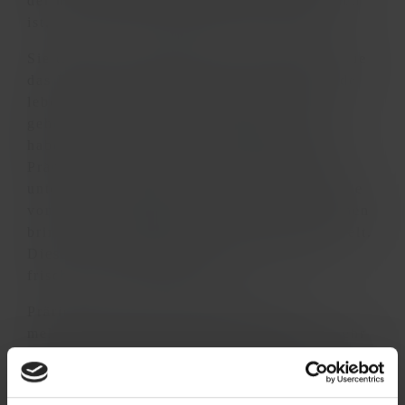
der mit großflächigen Glasscheiben umgeben
ist, die Tiere auf Augenhöhe zu erleben.
Sie tragen ihren Namen, weil ihr Warnruf wie
das Bellen eines Hundes klingt. Präriehunde
leben in der amerikanischen Prärie und
gehören zur Gattung der Erdhörnchen. Sie
haben Ähnlichkeiten mit Murmeltieren. Die
Präriehunde leben in einem ausgedehnten
unterirdischen Höhlensystem, das eine Länge
von bis zu 300 Metern erreicht. Die Weibchen
bringen in Nestkammern ihre Jungen zur Welt.
Diese „Geburtshöhlen' werden zuvor mit
frischem Gras ausgepolstert.
Präriehunde leben in Kolonien mit oft
mehreren hundert Tieren und pflegen ein sehr
familiäres und geselliges Dasein. Die Tragzeit
der Weibchen beträgt 35 Tage. In einem Wurf
kommen bis zu acht Junge zur Welt.