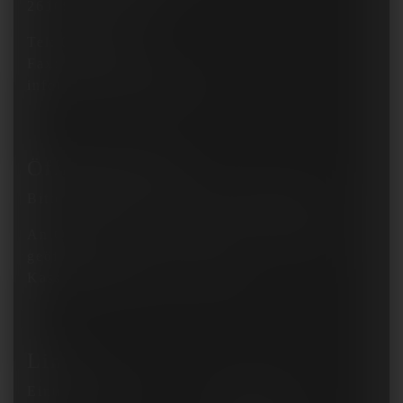
26169 Friesoythe
Tel:
04495 255
Fax: 04495 421
info@tier-freizeitpark.de
Öffnungszeiten
Bitte beachten Sie unsere
Öffnungstage
!
An
Öffnungstagen
von 09:00 - 18:00 Uhr
geöffnet.
Kassenöffnung bis 17:00 Uhr.
Links
Eintritt & Preise
Impressum