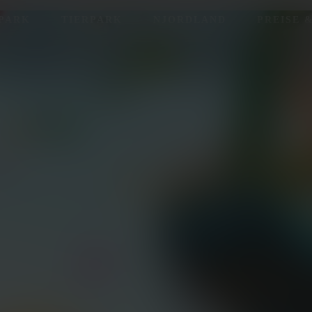
TPARK
TIERPARK
NJORDLAND
PREISE 
 ÖFFNUNGSZEITEN
SHOP